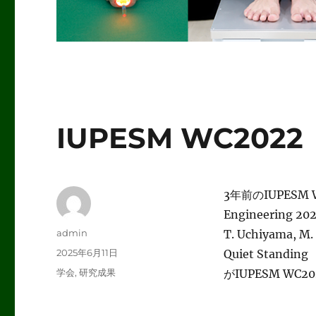
IUPESM WC2022
3年前のIUPESM Wor
Engineering 
投
admin
T. Uchiyama, M.
稿
投
2025年6月11日
Quiet Standing
者
稿
カ
学会
,
研究成果
がIUPESM WC2
日:
テ
ゴ