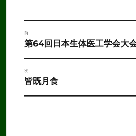
リ
ー
投
前
稿
第64回日本生体医工学会大
前
の
ナ
投
ビ
稿:
次
ゲ
皆既月食
次
の
ー
投
シ
稿:
ョ
ン