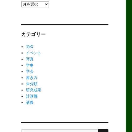
ア
ー
カ
イ
ブ
カテゴリー
TeX
イベント
写真
学事
学会
書き方
未分類
研究成果
計算機
講義
検